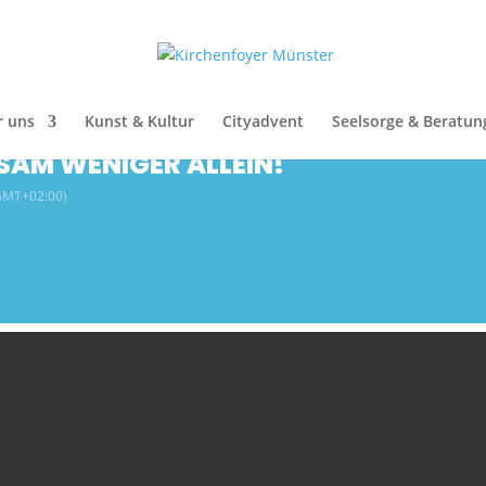
 ALLEIN!
r uns
Kunst & Kultur
Cityadvent
Seelsorge & Beratun
SAM WENIGER ALLEIN!
GMT+02:00)