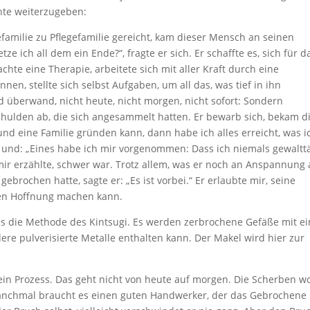
hte weiterzugeben:
efamilie zu Pflegefamilie gereicht, kam dieser Mensch an seinen
ze ich all dem ein Ende?“, fragte er sich. Er schaffte es, sich für d
achte eine Therapie, arbeitete sich mit aller Kraft durch eine
en, stellte sich selbst Aufgaben, um all das, was tief in ihn
überwand, nicht heute, nicht morgen, nicht sofort: Sondern
e Schulden ab, die sich angesammelt hatten. Er bewarb sich, bekam d
 und eine Familie gründen kann, dann habe ich alles erreicht, was i
, und: „Eines habe ich mir vorgenommen: Dass ich niemals gewalttä
mir erzählte, schwer war. Trotz allem, was er noch an Anspannung
ebrochen hatte, sagte er: „Es ist vorbei.“ Er erlaubte mir, seine
eren Hoffnung machen kann.
es die Methode des Kintsugi. Es werden zerbrochene Gefäße mit e
ere pulverisierte Metalle enthalten kann. Der Makel wird hier zur
n Prozess. Das geht nicht von heute auf morgen. Die Scherben wo
 Manchmal braucht es einen guten Handwerker, der das Gebrochene