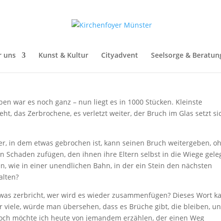
utt ?!
r uns
Kunst & Kultur
Cityadvent
Seelsorge & Beratun
ben war es noch ganz – nun liegt es in 1000 Stücken. Kleinste
ht, das Zerbrochene, es verletzt weiter, der Bruch im Glas setzt si
Der, in dem etwas gebrochen ist, kann seinen Bruch weitergeben, o
en Schaden zufügen, den ihnen ihre Eltern selbst in die Wiege gele
, wie in einer unendlichen Bahn, in der ein Stein den nächsten
alten?
etwas zerbricht, wer wird es wieder zusammenfügen? Dieses Wort k
 viele, würde man übersehen, dass es Brüche gibt, die bleiben, u
noch möchte ich heute von jemandem erzählen, der einen Weg