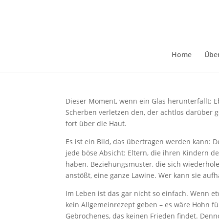
Wort zum Oktober: Kap
Okt. 1, 2022
Home
Übe
Dieser Moment, wenn ein Glas herunterfällt: E
Scherben verletzen den, der achtlos darüber ge
fort über die Haut.
Es ist ein Bild, das übertragen werden kann: 
jede böse Absicht: Eltern, die ihren Kindern d
haben. Beziehungsmuster, die sich wiederholen
anstößt, eine ganze Lawine. Wer kann sie aufh
Im Leben ist das gar nicht so einfach. Wenn 
kein Allgemeinrezept geben – es wäre Hohn für
Gebrochenes, das keinen Frieden findet. Den