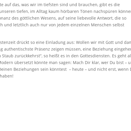
auf das, was wir im tiefsten sind und brauchen, gibt es die
ir unseren tiefen, im Alltag kaum hörbaren Tönen nachspüren könne
anz des göttlichen Wesens, auf seine liebevolle Antwort, die so
sch und letztlich auch nur von jedem einzelnen Menschen selbst
tenzeit drückt so eine Einladung aus: Wollen wir mit Gott und da
hung authentischste Präsenz zeigen müssen, eine Beziehung eingehe
taub zurückkehrst“, so heißt es in den Gottesdiensten. Es geht a
odern übersetzt könnte man sagen: Mach Dir klar, wer Du bist – 
l Deinen Beziehungen sein könntest – heute – und nicht erst, wenn
u haben!