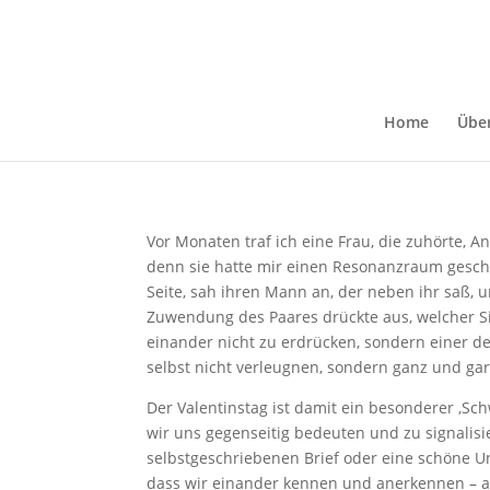
Wort zum Februar: Go
Feb. 1, 2024
Home
Übe
Vor Monaten traf ich eine Frau, die zuhörte, An
denn sie hatte mir einen Resonanzraum gesche
Seite, sah ihren Mann an, der neben ihr saß, u
Zuwendung des Paares drückte aus, welcher S
einander nicht zu erdrücken, sondern einer d
selbst nicht verleugnen, sondern ganz und ga
Der Valentinstag ist damit ein besonderer ,Sch
wir uns gegenseitig bedeuten und zu signalisi
selbstgeschriebenen Brief oder eine schöne U
dass wir einander kennen und anerkennen – als