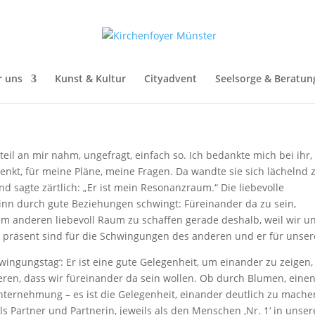
tt und Du im Resonanzraum
r uns
Kunst & Kultur
Cityadvent
Seelsorge & Beratun
teil an mir nahm, ungefragt, einfach so. Ich bedankte mich bei ihr,
nkt, für meine Pläne, meine Fragen. Da wandte sie sich lächelnd 
nd sagte zärtlich: „Er ist mein Resonanzraum.“ Die liebevolle
inn durch gute Beziehungen schwingt: Füreinander da zu sein,
em anderen liebevoll Raum zu schaffen gerade deshalb, weil wir u
r präsent sind für die Schwingungen des anderen und er für unser
wingungstag‘: Er ist eine gute Gelegenheit, um einander zu zeigen
eren, dass wir füreinander da sein wollen. Ob durch Blumen, eine
nternehmung – es ist die Gelegenheit, einander deutlich zu mache
 Partner und Partnerin, jeweils als den Menschen ,Nr. 1‘ in unse