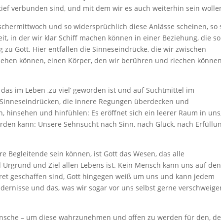
 tief verbunden sind, und mit dem wir es auch weiterhin sein wolle
 Aschermittwoch und so widersprüchlich diese Anlässe scheinen, so 
eit, in der wir klar Schiff machen können in einer Beziehung, die so
g zu Gott. Hier entfallen die Sinneseindrücke, die wir zwischen
sehen können, einen Körper, den wir berühren und riechen können
das im Leben ,zu viel‘ geworden ist und auf Suchtmittel im
n Sinneseindrücken, die innere Regungen überdecken und
 hinsehen und hinfühlen: Es eröffnet sich ein leerer Raum in uns,
rden kann: Unsere Sehnsucht nach Sinn, nach Glück, nach Erfüllun
Begleitende sein können, ist Gott das Wesen, das alle
rgrund und Ziel allen Lebens ist. Kein Mensch kann uns auf de
kret geschaffen sind, Gott hingegen weiß um uns und kann jedem
ernisse und das, was wir sogar vor uns selbst gerne verschweige
sche – um diese wahrzunehmen und offen zu werden für den, de