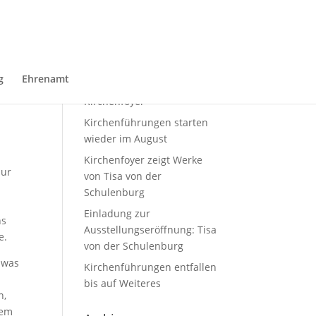
Neueste Beiträge
Sommerausstellung von
g
Ehrenamt
Domin Overbeekim
Kirchenfoyer
Kirchenführungen starten
wieder im August
Kirchenfoyer zeigt Werke
zur
von Tisa von der
Schulenburg
Einladung zur
ns
Ausstellungseröffnung: Tisa
e.
von der Schulenburg
, was
Kirchenführungen entfallen
n
bis auf Weiteres
n,
rem