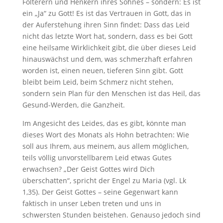
Folterern und Henkern ihres Sohnes – sondern: Es ist
ein „Ja“ zu Gott! Es ist das Vertrauen in Gott, das in
der Auferstehung ihren Sinn findet: Dass das Leid
nicht das letzte Wort hat, sondern, dass es bei Gott
eine heilsame Wirklichkeit gibt, die über dieses Leid
hinauswächst und dem, was schmerzhaft erfahren
worden ist, einen neuen, tieferen Sinn gibt. Gott
bleibt beim Leid, beim Schmerz nicht stehen,
sondern sein Plan für den Menschen ist das Heil, das
Gesund-Werden, die Ganzheit.
Im Angesicht des Leides, das es gibt, könnte man
dieses Wort des Monats als Hohn betrachten: Wie
soll aus Ihrem, aus meinem, aus allem möglichen,
teils völlig unvorstellbarem Leid etwas Gutes
erwachsen? „Der Geist Gottes wird Dich
überschatten“, spricht der Engel zu Maria (vgl. Lk
1,35). Der Geist Gottes – seine Gegenwart kann
faktisch in unser Leben treten und uns in
schwersten Stunden beistehen. Genauso jedoch sind