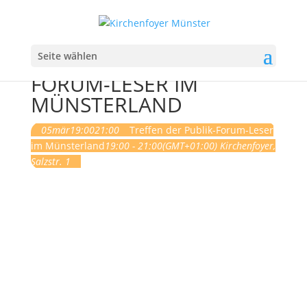
Seite wählen
TREFFEN DER PUBLIK-
FORUM-LESER IM
MÜNSTERLAND
05
mär
19:00
21:00
Treffen der Publik-Forum-Leser
im Münsterland
19:00 - 21:00
(GMT+01:00)
Kirchenfoyer
,
Salzstr. 1