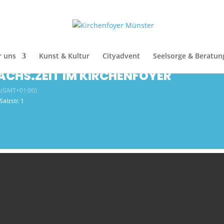
 KIRCHENFOYER
r uns
Kunst & Kultur
Cityadvent
Seelsorge & Beratun
ÄCHS.ZEIT IM KIRCHENFOYER
(GMT+01:00)
 Salzstr. 1