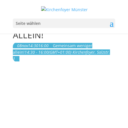
Seite wählen
GEMEINSAM WENIGER
ALLEIN!
08
nov
14:30
16:00
Gemeinsam weniger
allein!
14:30 - 16:00
(GMT+01:00)
Kirchenfoyer
, Salzstr.
1