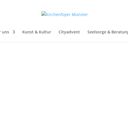
ENFOYER
r uns
Kunst & Kultur
Cityadvent
Seelsorge & Beratun
17:00 - 18:00
(GMT+02:00)
Kirchenfoyer
, Salzstr. 1