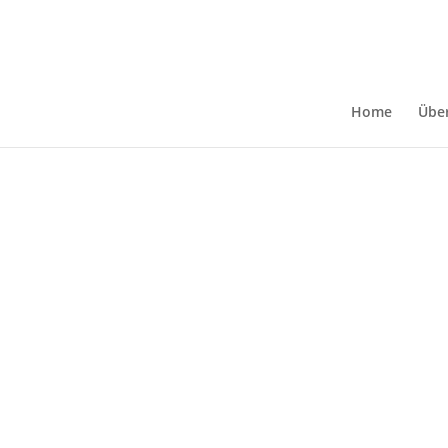
BIBELKREIS IM KIRCH
Home
Übe
01
jul
17:00
18:00
Bibelkreis im Kirchenfoyer