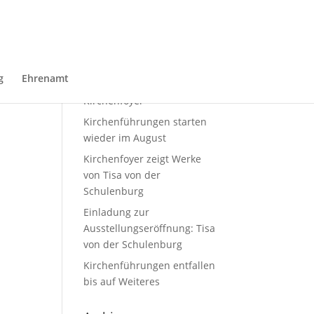
Neueste Beiträge
Sommerausstellung von
g
Ehrenamt
Domin Overbeekim
48143
Kirchenfoyer
Kirchenführungen starten
wieder im August
Kirchenfoyer zeigt Werke
von Tisa von der
Schulenburg
Einladung zur
Ausstellungseröffnung: Tisa
von der Schulenburg
Kirchenführungen entfallen
bis auf Weiteres