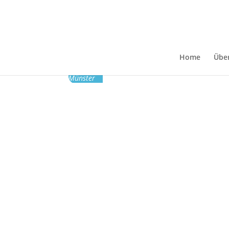
BIBELKREIS IM KIRCH
Home
Übe
19
apr
17:15
18:45
Bibelkreis im Kirchenfoye
Münster