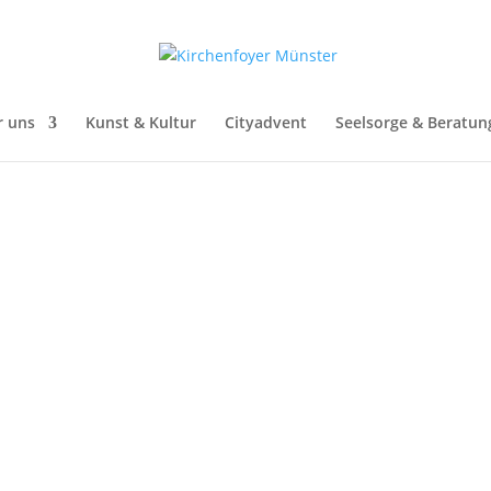
ENFOYER
r uns
Kunst & Kultur
Cityadvent
Seelsorge & Beratun
r
17:15 - 18:45
(GMT+02:00)
Pfarrheim St. Martini
, Martinikirchhof 13, 