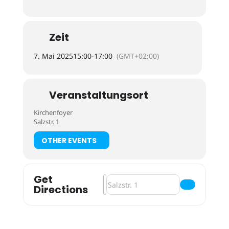
Zeit
7. Mai 2025
15:00
-
17:00
(GMT+02:00)
Veranstaltungsort
Kirchenfoyer
Salzstr. 1
OTHER EVENTS
Get
Address - Aegidiikirche und Adelshö
Destination Address - Aegidiikirch
Directions