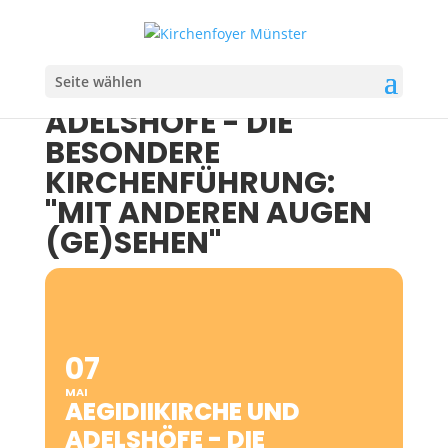
Seite wählen
AEGIDIIKIRCHE UND
ADELSHÖFE - DIE
BESONDERE
KIRCHENFÜHRUNG:
"MIT ANDEREN AUGEN
(GE)SEHEN"
07
MAI
AEGIDIIKIRCHE UND
ADELSHÖFE - DIE