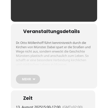
Veranstaltungsdetails
Dr. Otto Möllenhoff führt kenntnisreich durch die
Kirchen von Münster. Dabei spart er die Straßen und
Wege nicht aus, sondern erweckt die Geschichte
Münsters plastisch und anschaulich zum Leben. So
schafft er eine besondere Verbindung kirchlichen
und städtischen Lebens in Münster.
Die Führung ist kostenfrei und eine Anmeldung ist
MEHR
nicht notwendig.
Ausgangspunkt ist das Kirchenfoyer (Salzstraße 1).
Zeit
13. August 2025
15:00
-
17:00
(GMT+02:00)