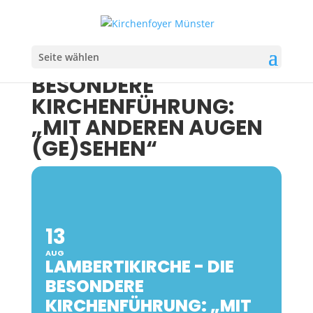
Seite wählen
LAMBERTIKIRCHE - DIE
BESONDERE
KIRCHENFÜHRUNG:
„MIT ANDEREN AUGEN
(GE)SEHEN“
13
AUG
LAMBERTIKIRCHE - DIE
BESONDERE
KIRCHENFÜHRUNG: „MIT