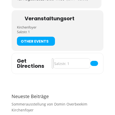
Veranstaltungsort
Kirchenfoyer
Salzstr. 1
OTHER EVENTS
Get
Address - Lambertikirche - Die beso
Destination Address - Lambertikirc
Directions
Neueste Beiträge
Sommerausstellung von Domin Overbeekim
Kirchenfoyer