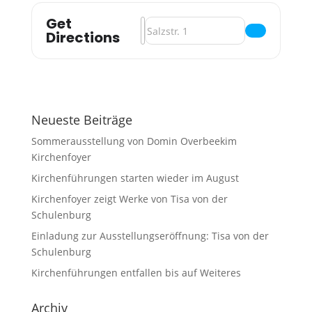
Get
Address - Gesprächs.Zeit im Kirchenf
Destination Address - Gesprächs.Zei
Directions
Neueste Beiträge
Sommerausstellung von Domin Overbeekim
Kirchenfoyer
Kirchenführungen starten wieder im August
Kirchenfoyer zeigt Werke von Tisa von der
Schulenburg
Einladung zur Ausstellungseröffnung: Tisa von der
Schulenburg
Kirchenführungen entfallen bis auf Weiteres
Archiv