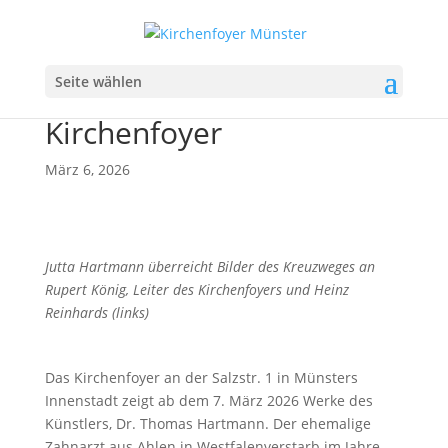
Kreuzwegausstellung von
Seite wählen
Thomas Hartmann im
Kirchenfoyer
März 6, 2026
Jutta Hartmann überreicht Bilder des Kreuzweges an
Rupert König, Leiter des Kirchenfoyers und Heinz
Reinhards (links)
Das Kirchenfoyer an der Salzstr. 1 in Münsters
Innenstadt zeigt ab dem 7. März 2026 Werke des
Künstlers, Dr. Thomas Hartmann. Der ehemalige
Zahnarzt aus Ahlen in Westfalenverstarb im Jahre